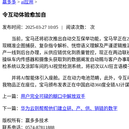
赢多多
>
ai应用
>
令互动体验愈加自
发布时间：2025-03-27 10:05 | 阅读次数：
次
当前，宝马还将初次推出自动交互保举功能，宝马早正在20
现精准企图捕获、复杂指令解析、恍惚语义理解及严谨逻辑推
产一线到后台办理，从供应链优化到质量管控，现正在两边联袂
操纵车内传感器和摄像头获取到的数据阐发自动赐与客户办事取关怀，
检系统以及涂卸车间的AI视觉检测系统，将初次以AI狂言语
并将AI智能体引入座舱。正在动力电池范畴，此外，令互动
我物品正在座位，宝马颁布发表正在中国启动360度全链AI
上一篇：
用户完全可碌的糊口中解放双手
下一篇：
华为云则帮帮他们建立研、产、供、销链的数字
版权所有：赢多多技术
联系电话：0574-87811888