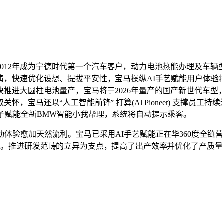
12年成为宁德时代第一个汽车客户，动力电池热能办理及车辆
演，快速优化设想、提拔平安性，宝马操纵AI手艺赋能用户体验
推进大圆柱电池量产，宝马将于2026年量产的国产新世代车型
宝马还以“人工智能前锋” 打算(Al Pioneer) 支撑员
模子赋能全新BMW智能小我帮理，系统将自动提示乘客。
体验愈加天然流利。宝马已采用AI手艺赋能正在华360度全链
计谋。推进研发范畴的立异为支点，提高了出产效率并优化了产质