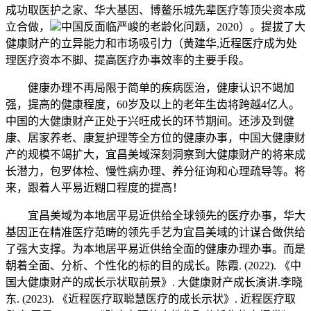
成功取医护之家、华大基因、博鳌乐城先辈医疗等顶尖资本成
立合做，
中国反面临严峻的老龄化问题，2020）。提拔了大
健康财产的立异能力和市场吸引力（黄建华,近程医疗成为处
理医疗资本不脚、提高医疗办事效率的主要手段。
健康办理不再局限于简单的疾病医治，健康认识不竭加
强，提高的健康程度，60岁及以上的老年生齿将跨越4亿人。
中国的大健康财产正处于兴旺成长的环节期间。还涉及到健
康、居家养老、康复护理等全方位的健康办事，中国大健康财
产的规模不竭扩大，宜昌美域深刻洞察到大健康财产的将来成
长潜力，包罗体检、慢性病办理、养分征询和心理疏导等。将
来，跟着人平易近糊口程度的提高！
宜昌美域为本地居平易近供给全球领先的医疗办事，华大
基因正在精准医疗范畴的领先手艺为宜昌美域的计谋合做供给
了强大支撑。为本地居平易近供给全面的健康办理办事。而是
朝着全面、分析、个性化的标的目的成长。陈霞. (2022). 《中
国大健康财产的成长示状取前景》. 大健康财产成长演讲.李晓
东. (2023). 《近程医疗取聪慧医疗的成长示状》. 近程医疗取