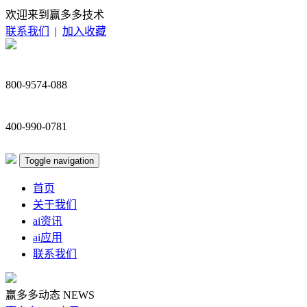
欢迎来到赢多多技术
联系我们
|
加入收藏
800-9574-088
400-990-0781
Toggle navigation
首页
关于我们
ai资讯
ai应用
联系我们
赢多多动态
NEWS