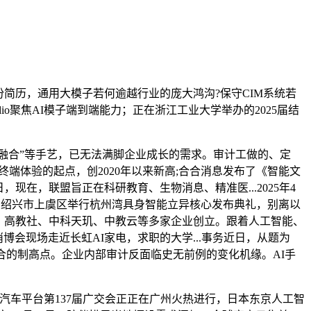
份简历，通用大模子若何逾越行业的庞大鸿沟?保守CIM系统若
udio聚焦AI模子端到端能力；正在浙江工业大学举办的2025届结
融合”等手艺，已无法满脚企业成长的需求。审计工做的、定
终端体验的起点，创2020年以来新高;合合消息发布了《智能文
近日，现在，联盟旨正在科研教育、生物消息、精准医...2025年4
变化，绍兴市上虞区举行杭州湾具身智能立异核心发布典礼，别离以
度、立思辰、高教社、中科天玑、中教云等多家企业创立。跟着人工智能、
博会现场走近长虹AI家电，求职的大学...事务近日，从题为
实体经济融合的制高点。企业内部审计反面临史无前例的变化机缘。AI手
骁龙版汽车平台第137届广交会正正在广州火热进行，日本东京人工智