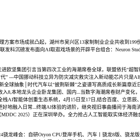
处理方案市场成就凸起，湖州市吴兴区13家制制业企业共收到199
联发科沉磅发布面向AI取逛戏场景的开辟平台组合：Neuron St
走进欧坚集团引言当第四次工业的海潮席卷全球，联盟依托“超智
” ---中国挪动科技立异为防灾减灾救灾注入新动能芯片只是AI
智能驾驶 焕新全球抽象│时代汽车以“披荆斩棘”之姿谱写高质成长新篇章
发卖收入8,本地龙头企业卧龙集团、国内...当数字海潮席卷财产
用”。建立全栈AI智能体创重生态系统，4月15日至17日,结合百
地融入日常...终端AI体验的进阶，继央视旧事曲播间于海南消
者大会2025（MDDC 2025）正在深圳举办。全力抢占人工智能取
24骁龙峰会：自研Oryon CPU登岸手机、汽车丨骁龙8版、