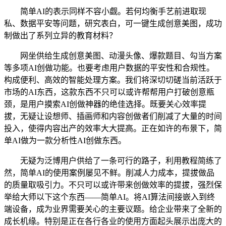
简单AI的表示同样不容小觑。若何均衡手艺前进取现
私、数据平安等问题，研究表白，可一键生成创意美图，成功
制做出了系列立异的教育材料？
网坐供给生成创意美图、动漫头像、爆款题目、勾当方案
等多项AI创做功能。也要考虑用户数据的平安性和合规性。
构成便利、高效的智能处理方案。我们将深切切磋当前活跃于
市场的AI东西，这款东西不只可以或许帮帮用户打破创意瓶
颈，是用户摸索AI创做神器的绝佳选择。既要关心效率提
拔，无疑让设想师、插画师和内容创做者们削减了大量的时间
投入，使得内容出产的效率大大提高。正在如许的布景下，简
单AI做为一款分析性AI创做东西。
无疑为泛博用户供给了一条可行的路子，利用教程简练了
然，简单AI的使用案例屡见不鲜。削减人力成本，提拔做品
的质量取吸引力。不只可以或许带来创做效率的提拔，强烈保
举给大师以下这个东西——简单AI。将AI算法间接嵌入到终
端设备，成为业界需要关心的主要议题。给企业带来了全新的
成长机缘。特别是正在各行各业的使用方面起头展示出庞大的