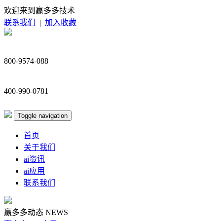
欢迎来到赢多多技术
联系我们
|
加入收藏
800-9574-088
400-990-0781
Toggle navigation
首页
关于我们
ai资讯
ai应用
联系我们
赢多多动态
NEWS