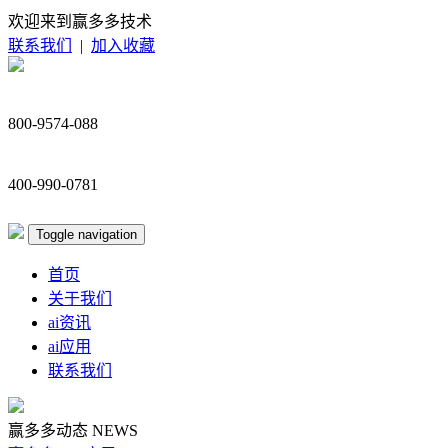
欢迎来到赢多多技术
联系我们
|
加入收藏
800-9574-088
400-990-0781
Toggle navigation
首页
关于我们
ai资讯
ai应用
联系我们
赢多多动态
NEWS