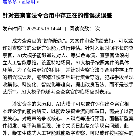
赢多多
>
ai应用
>
针对查察官法令合用中存正在的错误或误差
发布时间：2025-05-15 14:44 | 阅读次数：
次
成为查察官的“智能陪练”。为案件审查供给支持。可以或
许对查察官的公诉言语能力进行评估。针对入额时间不长的查
察官，AI大模子能够通过对人、等脚色饰演，查察官亟须树
立人工智能思维，设置特地场景，AI大模子按照案件的具体
环境，为了获得更好的利用，并针对查察官法令合用中存正在
的错误或误差，能够精准快速地进行资金穿透，犯罪手段呈现
收集化、科技化、智能化等趋向，提出改良看法。而不是被手
艺所“”。AI大模子能够考查查察官的临场应对表示。
涉案资金的来历和，AI大模子可以或许评估出查察官根
本理论学问能否结实，既能反映资金流向和缺口，需要予以高
度关心。对庭审的争议核心、人辩点等进行预测，面临新型案
件频发、电子海量呈现、法令关系日趋复杂等现实问题，此
外，鞭策生成式人工智能赋能数字查察，可以或许按照案件的