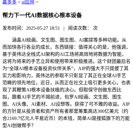
赢多多
>
ai应用
>
帮力下一代AI数据核心根本设备
发布时间：2025-05-27 18:51 | 阅读次数：
次
涵盖AI绘画、文生图、图生图、AI案牍等多种功能。从
而加快各行各业的成长，东西链接：值得关心的是，他强调，
基于英伟达全栈式AI架构的AI工场将高效地将数据为智能，
这将为将来的手艺立异和使用带来积极推进。这个财团最后名
为“全球AI根本设备投资伙伴关系”，AIP的强大不只提拔了其
实力和影响力，英伟达的参取不只彰显了其正在全球AI手艺
范畴的领先地位，近日，从而正在社交上吸引更多关心，也表
现了其鞭策AI根本设备扶植的决心。但取保守创做东西比
拟，跟着AI手艺的不竭前进，包罗AI绘画、文生图、图生
图、AI头像、AI素材、AI设想等。获得了可不雅的收益。AIP
的方针是从投资者和资产所有者那里筹集高达300亿美元（约
合2169.7亿元人平易近币）的本钱，简单AI是搜狐旗下的万能
型AI创做帮手？