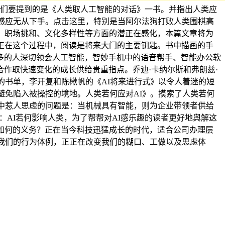
我们要提到的是《人类取人工智能的对话》一书。并指出人类应
仍感应无从下手。点击这里，特别是当阿尔法狗打败人类围棋高
、职场挑和、文化多样性等方面的潜正在感化，本篇文章将为
正在这个过程中，阅读是将来大门的主要钥匙。书中描画的手
多的人深切领会人工智能，智妙手机中的语音帮手、智能办公软
作取快速变化的成长供给贵重指点。乔迪·卡纳尔斯和弗朗兹·
的书单，李开复和陈楸帆的《AI将来进行式》以令人着迷的短
避免陷入被操控的境地。人类若何应对AI》。摸索了人类若何
书中惹人思虑的问题是：当机械具有智能，则为企业带领者供给
：AI若何影响人类，为了帮帮对AI感乐趣的读者更好地舆解这
担如何的义务？正在当今科技迅猛成长的时代，适合公司办理层
何我们的行为体例，正正在改变我们的糊口、工做以及思虑体