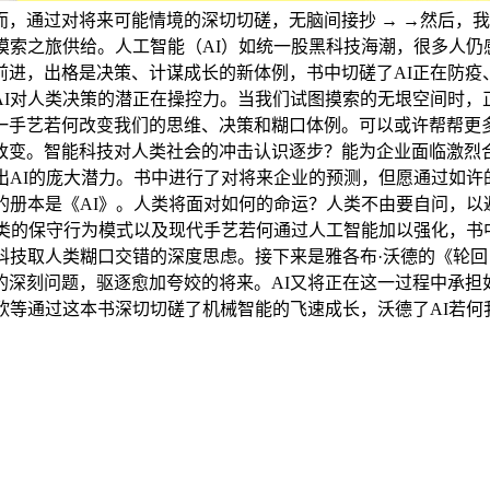
，通过对将来可能情境的深切切磋，无脑间接抄 → →然后，
摸索之旅供给。人工智能（AI）如统一股黑科技海潮，很多人
前进，出格是决策、计谋成长的新体例，书中切磋了AI正在防疫
AI对人类决策的潜正在操控力。当我们试图摸索的无垠空间时，
一手艺若何改变我们的思维、决策和糊口体例。可以或许帮帮更
改变。智能科技对人类社会的冲击认识逐步？能为企业面临激烈合
出AI的庞大潜力。书中进行了对将来企业的预测，但愿通过如许
的册本是《AI》。人类将面对如何的命运？人类不由要自问，以
人类的保守行为模式以及现代手艺若何通过人工智能加以强化，
科技取人类糊口交错的深度思虑。接下来是雅各布·沃德的《轮回
的深刻问题，驱逐愈加夸姣的将来。AI又将正在这一过程中承
欣等通过这本书深切切磋了机械智能的飞速成长，沃德了AI若