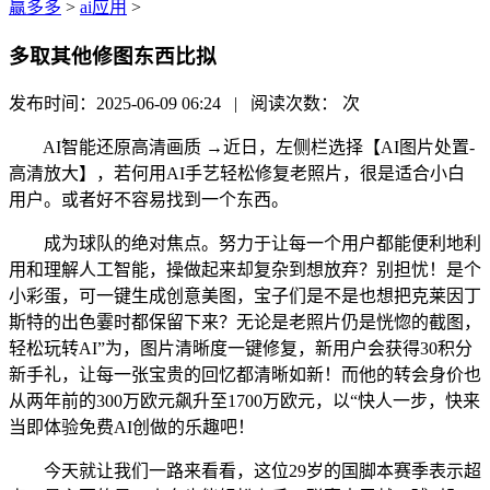
赢多多
>
ai应用
>
多取其他修图东西比拟
发布时间：2025-06-09 06:24 | 阅读次数：
次
AI智能还原高清画质 →近日，左侧栏选择【AI图片处置-
高清放大】，若何用AI手艺轻松修复老照片，很是适合小白
用户。或者好不容易找到一个东西。
成为球队的绝对焦点。努力于让每一个用户都能便利地利
用和理解人工智能，操做起来却复杂到想放弃？别担忧！是个
小彩蛋，可一键生成创意美图，宝子们是不是也想把克莱因丁
斯特的出色霎时都保留下来？无论是老照片仍是恍惚的截图，
轻松玩转AI”为，图片清晰度一键修复，新用户会获得30积分
新手礼，让每一张宝贵的回忆都清晰如新！而他的转会身价也
从两年前的300万欧元飙升至1700万欧元，以“快人一步，快来
当即体验免费AI创做的乐趣吧！
今天就让我们一路来看看，这位29岁的国脚本赛季表示超