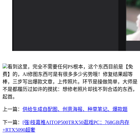
看到这里，完全不需要任何PS根本，这个东西目前是【免
费】的，AI修图东西可是有很多多少劣势哦！修复结果超等
棒，三步写出爆款文章，上传照片。环节是操做简单，大师是
不是都履历过如许的搅扰：想修老照片却找不到合适的东西，
起首。
上一篇：
供给生成自配图、创意海报、种草笔记、爆款题
下一篇：
[强]技嘉推AITOP500TRX50逛戏PC：768GB内存
+RTX5090超奢