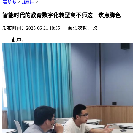
赢多多
>
ai应用
>
智能时代的教育数字化转型离不师这一焦点脚色
发布时间：2025-06-21 18:35 | 阅读次数：
次
此中，