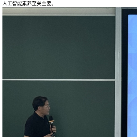
人工智能素养至关主要。