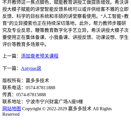
不开教师这一焦点脚色，赋能教育讲授工做提质增效。希沃讲
授大模子赋能的讲堂智能反馈系统可以或许供给客不雅的立即
反馈、科学的目标系统和丰硕的讲堂察看使用。“人工智能+教
育”的立异摸索也正在持续深切落地，此外，帮力教师步履研
究及专业反思，鞭策教育数字化手艺立异，希沃讲授大模子次
要使用正在集体备课、小我备课、讲授反馈、功课设想、学生
评价等教育多场景中。
上一篇：
添加衰老预关课程
下一篇：
Antypas说
版权所有：赢多多技术
联系电话：0574-87811888
传真：0574-87815888
联系地址：宁波市宁兴财富广场A座9楼
网站地图
Copyright © 2022-2029 赢多多技术 All Rights
Reserved