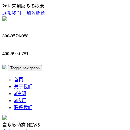
欢迎来到赢多多技术
联系我们
|
加入收藏
800-9574-088
400-990-0781
Toggle navigation
首页
关于我们
ai资讯
ai应用
联系我们
赢多多动态
NEWS