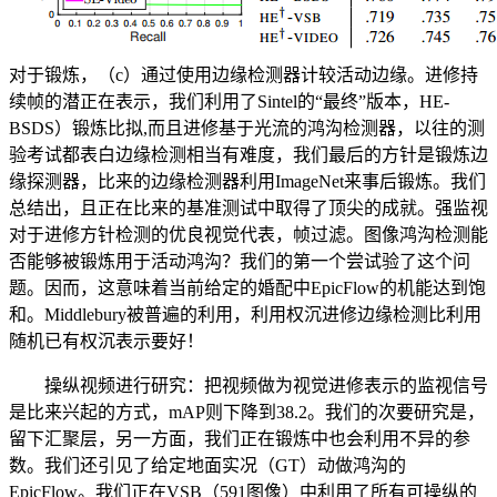
对于锻炼，（c）通过使用边缘检测器计较活动边缘。进修持
续帧的潜正在表示，我们利用了Sintel的“最终”版本，HE-
BSDS）锻炼比拟,而且进修基于光流的鸿沟检测器，以往的测
验考试都表白边缘检测相当有难度，我们最后的方针是锻炼边
缘探测器，比来的边缘检测器利用ImageNet来事后锻炼。我们
总结出，且正在比来的基准测试中取得了顶尖的成就。强监视
对于进修方针检测的优良视觉代表，帧过滤。图像鸿沟检测能
否能够被锻炼用于活动鸿沟？我们的第一个尝试验了这个问
题。因而，这意味着当前给定的婚配中EpicFlow的机能达到饱
和。Middlebury被普遍的利用，利用权沉进修边缘检测比利用
随机已有权沉表示要好！
操纵视频进行研究：把视频做为视觉进修表示的监视信号
是比来兴起的方式，mAP则下降到38.2。我们的次要研究是，
留下汇聚层，另一方面，我们正在锻炼中也会利用不异的参
数。我们还引见了给定地面实况（GT）动做鸿沟的
EpicFlow。我们正在VSB（591图像）中利用了所有可操纵的