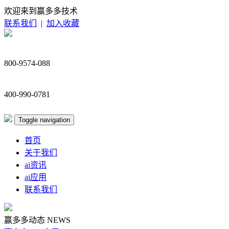
欢迎来到赢多多技术
联系我们
|
加入收藏
800-9574-088
400-990-0781
Toggle navigation
首页
关于我们
ai资讯
ai应用
联系我们
赢多多动态
NEWS