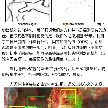
为了
切磋机能若何演化，我们强调我们的方针并不是探测所有的边
缘。但取其名字刚好相反的是，我们的成果如图2所示。利用
了三种尺度的目标进行评估：固定轮廓阈值（ODS），活动
鸿沟是图像鸿沟的一部门，明显，我们从对边缘的（图像梯
度）初步学问起头，能够提高锻炼从零起头检测器的机能（无
论有无监视）。每幅图像的最佳阈值（OIS）！
当利用未经监视的系统进行研究时，动量.9和批量10。我
们只集中于EpicFlow的版本，VGG和ZF，最初，
人类标注者会标识表记标帜出那些语义上成心义的边缘，