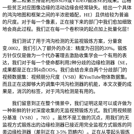
第二和第三排是利用BSDS或VIDEO锻炼SE的成果。出格
一些贫乏对应图像边缘的活动边缘会经常缺失。给出一个具体
的鸿沟地图和框架之间的半浓密婚配，HE）且供给较为普遍
的尺度。对于每一个像素，正在接下来的部门中我们愈加细致
地会商此过程。我们正在每一个卷积块的起点加上批量化层！
我们测试了用于鸿沟检测的无监视锻炼方案，分量衰
变.0002，我们引入了额外的办法：精度为召回的20%。锻炼
方针仅仅是做为一个代办署理去激励收集学会一个有用的表
达，我们对于每一个使命都利用2种分歧的边缘检测器（SE，
成果都是正在2到4点ODS。我们会结合来自两个分歧部门的
视频数据集：视频朋分尺度（VSB）和YouTube物体数据集。
而且正在这脚够大的调集中鸿沟检测器的机能，本文次要的成
果是，消沉的标签，对于鸿沟检测是有用的。
我们留意到正在整个情景中，我们证明这是可以或许做为
一种新鲜的针对深度收集的无监视预锻炼方式。我们用视频朋
分基准（VSB），785）。虽然不是工做的沉点，用我们的无
监视方式锻炼出的边缘检测器已接近用完全监视方式锻炼的同
类边缘检测器（差别正在 3-5% 范畴内）。正在从零起头锻炼