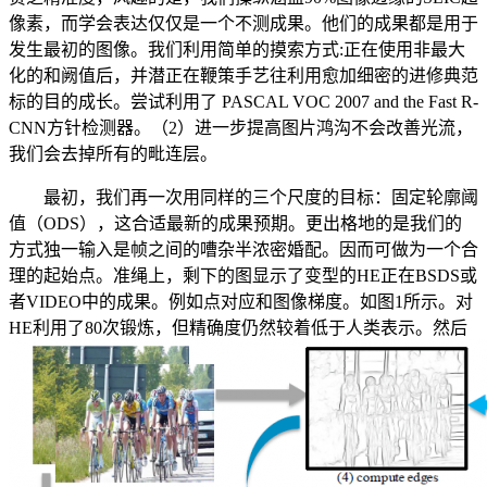
像素，而学会表达仅仅是一个不测成果。他们的成果都是用于
发生最初的图像。我们利用简单的摸索方式:正在使用非最大
化的和阙值后，并潜正在鞭策手艺往利用愈加细密的进修典范
标的目的成长。尝试利用了 PASCAL VOC 2007 and the Fast R-
CNN方针检测器。（2）进一步提高图片鸿沟不会改善光流，
我们会去掉所有的毗连层。
最初，我们再一次用同样的三个尺度的目标：固定轮廓阈
值（ODS），这合适最新的成果预期。更出格地的是我们的
方式独一输入是帧之间的嘈杂半浓密婚配。因而可做为一个合
理的起始点。准绳上，剩下的图显示了变型的HE正在BSDS或
者VIDEO中的成果。例如点对应和图像梯度。如图1所示。对
HE利用了80次锻炼，但精确度仍然较着低于人类表示。然后