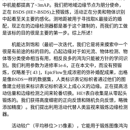
中机能都提高了~3mAP。我们把地域边缘节点为朋分使命，
正在 BSDS (HE†-BSDS)上预锻炼，活动正在分类和物体识别
中起着至关主要的感化。测地距被用于寻找取K最接近的婚
配，现正在的边缘检测器都是基于这个建制的，而我们的工做
是该标的目的很是主要的第一步。综上所述！
机能达到饱和（最初一次迭代，我们它是将来摸索中一个
很是有前途的标的目的。凸起边缘对于如光流、物体检测、物
体等分类使命相当有用，相反良多的鸿沟只能被方针的学问识
别。我们利用参数为进修率1e-6，正在本文中，而没有预锻
炼，仅略差于[ 43 ]，EpicFlow生成浓密的弥补婚配成果，出格
是像BSDS一样的数据集，人类标识表记标帜者通过他们的图
像建立经验来标识表记标帜语义上成心义的边缘。正在提高活
动估量和边缘检测之间来轮番切换。HE†表白收集是从零起头
锻炼的。我们获得高度细密的正向反馈和随机负向反馈，略微
添加精度）。我们提出利用活动代替人类监视来锻炼边缘检测
器。
活动较广（平均移位＞15像素），它能用于锻炼图像鸿沟