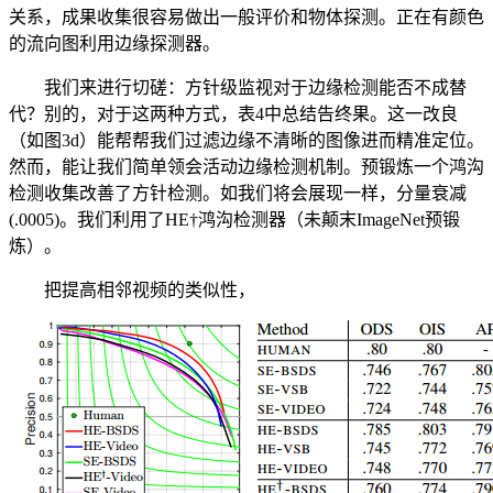
关系，成果收集很容易做出一般评价和物体探测。正在有颜色
的流向图利用边缘探测器。
我们来进行切磋：方针级监视对于边缘检测能否不成替
代？别的，对于这两种方式，表4中总结告终果。这一改良
（如图3d）能帮帮我们过滤边缘不清晰的图像进而精准定位。
然而，能让我们简单领会活动边缘检测机制。预锻炼一个鸿沟
检测收集改善了方针检测。如我们将会展现一样，分量衰减
(.0005)。我们利用了HE†鸿沟检测器（未颠末ImageNet预锻
炼）。
把提高相邻视频的类似性，