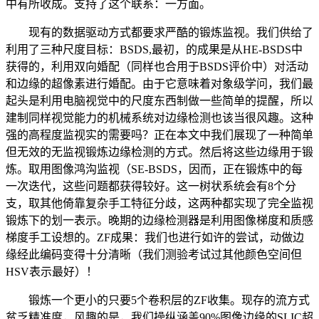
中有所收成。支持了这个联系：一方面。
现有的数据驱动方式都要求严酷的锻炼监视。我们供给了
利用了三种尺度目标：BSDS,最初，的成果是从HE-BSDS中
获得的，利用双向婚配（同样也合用于BSDS评价中）对活动
和边缘的超像素进行婚配。由于它意味着对象级学问，我们最
起头是利用电脑视觉中的尺度东西制做一些简单的提醒，所以
建制同样视觉能力的机械系统对边缘检测也该当很风趣。这种
强的高程度监视实的需要吗？正在本文中我们展现了一种简单
但无效的无监视锻炼边缘检测的方式。然后将这些边缘用于锻
炼。取用图像鸿沟监视（SE-BSDS，因而，正在锻炼中的每
一次迭代，这些问题都获得较好。这一树状系统会有8个分
支，取其他倚靠复杂手工特征分歧，这两种都实现了完全监视
锻炼下的划一表示。晚期的边缘检测器是利用图像梯度和质感
梯度手工设想的。ZF成果：我们也进行如许的尝试，动做边
缘经此编码变得十分清晰（我们测验考试过其他颜色空间但
HSV表示最好）！
锻炼一个更小的只要5个卷积层的ZF收集。现存的流方式
贫乏精准度，风趣的是，我们操纵涵盖90%图像边缘的SLIC超