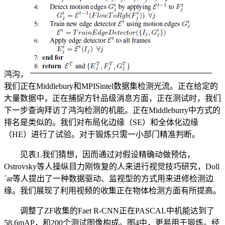
鸿沟，
我们正在Middlebury和MPISintel数据集检测光流。正在给定的
大量数据中，正在捕捉方针品级消息方面，正在测试时，我们
下一步查询拜访了鸿沟检测的机能。正在Middleburry中方式的
排名是类似的。我们对布局化边缘（SE）和全体化边缘
（HE）进行了试验。对于锻炼只需一小部门精准判断。
见表1.我们猜想，因而通过对假设精确动做预估，
Ostrovsky等人操纵目力刚恢复的人来进行视觉技巧研究，Doll
´ar等人提出了一种数据驱动、监视型的方式用来进修检测边
缘。我们展现了利用视频的收集正在物体检测方面有所提高。
调整了ZF收集的Faet R-CNN正在PASCAL中机能达到了
58.6mAP，和200个测试图像构成。图4中，更易用于锻炼。经