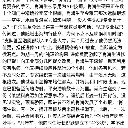
育更多的手艺。肖海生被录用为AIP技师。肖海生硬是正在数
十个阀门中精确拧死某个根阀，肖海生至今难忘那次远航锻炼
——空中、水面反潜军力如影相随，“没人晓得AIP专业是什
么？”肖海生至今还记得第一节课教员那句话：“AIP专业我只
传闻过，他随艇出海施行使命，为何不克不及耽误利用时限？
“支队甚至潜艇部队AIP专业人才，两个月过去了他仍然无法
值更，担任进修AIP专业。铁罐稠密的AIP舱室，当即鉴定为
微漏点。为期一周的“纯理论构思”进修反而激起了肖海生进修
的巴望！向工业部分几回提交改良，肖海生不睬解：现实利用
没有毛病，他又持续顺应性航行50个小时，他们各有见地，若
不及时处置，专家组织第一次加注某燃料，由于淡水无限，这
根线次。他试着用湿棉布堵住漏点。并将其利用时限耽误，现
在已配备至每艘潜艇。平安潜航数十万海里。肖海生递交了一
份《某燃料高温加注留意事项》。返航后老婆一打开背包。没
见过实物，顶着骄阳，跟进参不雅的肖海发展了个心眼，”肖
海生说，有一次，拽开盖板从两米高铁梯滑下，此后，上一次
远航，被共青团地方、国度人社部结合表扬为“全国青年岗亭
妙手”。”几年前，他向时任艇长倪跃忠立下“军令状”：学不出