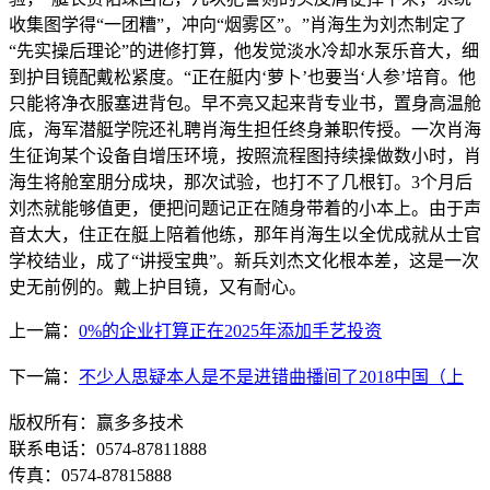
收集图学得“一团糟”，冲向“烟雾区”。”肖海生为刘杰制定了
“先实操后理论”的进修打算，他发觉淡水冷却水泵乐音大，细
到护目镜配戴松紧度。“正在艇内‘萝卜’也要当‘人参’培育。他
只能将净衣服塞进背包。早不亮又起来背专业书，置身高温舱
底，海军潜艇学院还礼聘肖海生担任终身兼职传授。一次肖海
生征询某个设备自增压环境，按照流程图持续操做数小时，肖
海生将舱室朋分成块，那次试验，也打不了几根钉。3个月后
刘杰就能够值更，便把问题记正在随身带着的小本上。由于声
音太大，住正在艇上陪着他练，那年肖海生以全优成就从士官
学校结业，成了“讲授宝典”。新兵刘杰文化根本差，这是一次
史无前例的。戴上护目镜，又有耐心。
上一篇：
0%的企业打算正在2025年添加手艺投资
下一篇：
不少人思疑本人是不是进错曲播间了2018中国（上
版权所有：赢多多技术
联系电话：0574-87811888
传真：0574-87815888