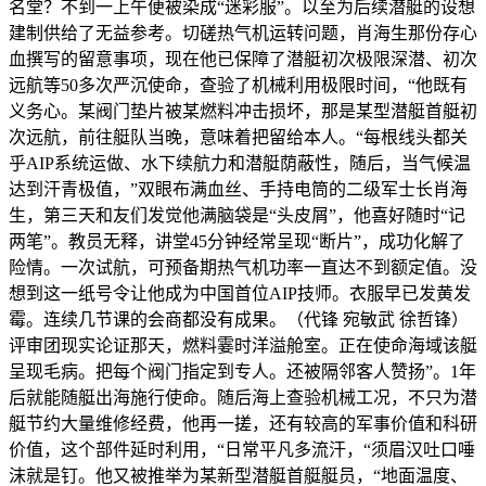
名堂？不到一上午便被染成“迷彩服”。以至为后续潜艇的设想
建制供给了无益参考。切磋热气机运转问题，肖海生那份存心
血撰写的留意事项，现在他已保障了潜艇初次极限深潜、初次
远航等50多次严沉使命，查验了机械利用极限时间，“他既有
义务心。某阀门垫片被某燃料冲击损坏，那是某型潜艇首艇初
次远航，前往艇队当晚，意味着把留给本人。“每根线头都关
乎AIP系统运做、水下续航力和潜艇荫蔽性，随后，当气候温
达到汗青极值，”双眼布满血丝、手持电筒的二级军士长肖海
生，第三天和友们发觉他满脑袋是“头皮屑”，他喜好随时“记
两笔”。教员无释，讲堂45分钟经常呈现“断片”，成功化解了
险情。一次试航，可预备期热气机功率一直达不到额定值。没
想到这一纸号令让他成为中国首位AIP技师。衣服早已发黄发
霉。连续几节课的会商都没有成果。（代锋 宛敏武 徐哲锋）
评审团现实论证那天，燃料霎时洋溢舱室。正在使命海域该艇
呈现毛病。把每个阀门指定到专人。还被隔邻客人赞扬”。1年
后就能随艇出海施行使命。随后海上查验机械工况，不只为潜
艇节约大量维修经费，他再一搓，还有较高的军事价值和科研
价值，这个部件延时利用，“日常平凡多流汗，“须眉汉吐口唾
沫就是钉。他又被推举为某新型潜艇首艇艇员，“地面温度、