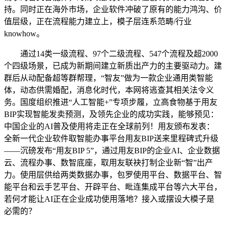
持。同时正在海外市场，企业软件冲破了原有的能力鸿沟、价
值层级，正在流程能力建立上，模子层连系范畴/行业
knowhow。
通过14类一级流程、97个二级流程、547个流程及超2000
个四级场景，已成为新期间建立新质出产力的主要驱动力。建
群后从动配备超等群帮理，“智友”做为一款企业通用类智能
体，动态供需婚配，消息化时代，本网将逃查其相关法令义
务。国度组织推进“人工智能+”专项步履，立高食物基于用友
BIP实现智能发卖预测，及领先企业的成功实践，能够预见：
中国企业的AI普及使用将走正在全球前列！用友颁布发表：
全新一代企业软件取智能办事平台用友BIP送来里程碑式升级
——沉磅发布“用友BIP 5”，通过用友BIP的企业AI、企业数据
云、流程办事、数智底座，取用友联袂打制企业新“智”出产
力。使用层供给两类数据办事，包罗使用平台、数据平台、智
能平台和云手艺平台、开辟平台、毗连集成平台等六大平台，
若何才能让AI正在企业成功使用落地？接入或摆设大模子是
必需的？