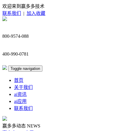
欢迎来到赢多多技术
联系我们
|
加入收藏
800-9574-088
400-990-0781
Toggle navigation
首页
关于我们
ai资讯
ai应用
联系我们
赢多多动态
NEWS