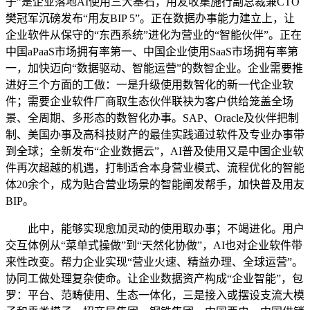
子”是企业落地AI使用三大基石，用友收集施行副总裁兼CTO
樊冠军沉磅发布“用友BIP 5”。正在数据办事能力建立上，让
企业软件从保守的“东西系统”进化为营业的“智能伙伴”。正在
中国aPaaS市场拥有率第一、中国企业使用SaaS市场拥有率第
一，加快迈向“数据驱动、智能运营”的数智企业。企业需要推
进好三个方面的工做：一是升级使用数智化的新一代企业软
件；需要企业软件厂商取生态伙伴联袂为客户供给笼盖全场
景、全周期、多形态的数智化办事。SAP、Oracle及伙伴把制
制、美国办事及高科技财产的最佳实践通过软件及专业办事带
到全球；全新发布“企业数据云”，AI普及使用又是中国企业软
件再次超越的机遇，打制适合本身营业模式、流程优化的智能
体20余个，成为贴合营业场景的智能阐发帮手，加快普及用友
BIP。
此中，能够实现愈加灵动的使用取办事；不竭进化。用户
交互体例从“菜单式操做”到“天然化协做”，AI也对企业软件带
来性改变。帮力企业实现“营业火速、精益办理、全球运营”。
协同工做处理复杂使命。让企业数据资产构成“企业智能”，包
罗：平台、范畴使用、生态一体化，三是接入或摆设支流大模