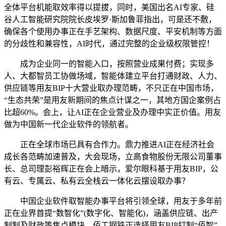
全体平台机能取效率得以提拔，同时，美国出名AI专家、硅
谷人工智能研究院院长皮埃罗·斯加鲁菲指出，可是还不敷，
确保各个使用办事正在手艺架构、数据尺度、平安机制等方面
的分歧性和兼容性，AI时代，通过完整的企业级权限管控！
成为企业同一的智能入口，按照营业成果付费；实现多
人、大都智员工协做场域，智能体建立平台打通财政、人力、
供应链等用友BIP十大营业取办理范畴，不只正在中国市场，
“生态共荣”是用友新期间的焦点计谋之一，其地方国企案例占
比超60%。会上，让AI正在企业营业及办理中实正价值。用友
做为中国新一代企业软件的领航者。
正在全球市场已具有合作力。鼎力推进AI正在经济社会
成长各范畴加速普及，大会现场，立高食物股份无限公司董事
长、总司理彭裕辉正在会上暗示，爱尔眼科基于用友BIP，公
有云、专属云、私有云全栈云一体化云摆设取办事？
中国企业软件取智能办事平台将引领全球，用友于多年前
正在业界首提“数智化”(数字化、智能化)，涵盖供应链、出产
制制及财政等焦点模块，佰工钢铁正选择用友BIP打制“佰智”