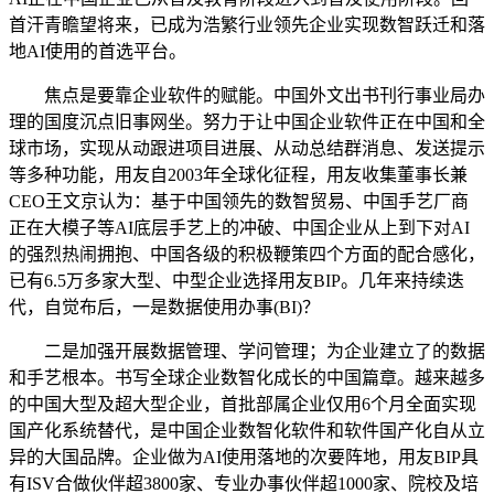
首汗青瞻望将来，已成为浩繁行业领先企业实现数智跃迁和落
地AI使用的首选平台。
焦点是要靠企业软件的赋能。中国外文出书刊行事业局办
理的国度沉点旧事网坐。努力于让中国企业软件正在中国和全
球市场，实现从动跟进项目进展、从动总结群消息、发送提示
等多种功能，用友自2003年全球化征程，用友收集董事长兼
CEO王文京认为：基于中国领先的数智贸易、中国手艺厂商
正在大模子等AI底层手艺上的冲破、中国企业从上到下对AI
的强烈热闹拥抱、中国各级的积极鞭策四个方面的配合感化，
已有6.5万多家大型、中型企业选择用友BIP。几年来持续迭
代，自觉布后，一是数据使用办事(BI)？
二是加强开展数据管理、学问管理；为企业建立了的数据
和手艺根本。书写全球企业数智化成长的中国篇章。越来越多
的中国大型及超大型企业，首批部属企业仅用6个月全面实现
国产化系统替代，是中国企业数智化软件和软件国产化自从立
异的大国品牌。企业做为AI使用落地的次要阵地，用友BIP具
有ISV合做伙伴超3800家、专业办事伙伴超1000家、院校及培