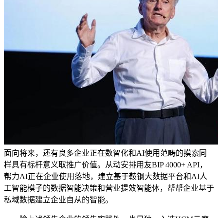
面向将来，还有良多企业正在数智化和AI使用范畴的摸索同
样具有标杆意义取推广价值。从动安排用友BIP 4000+ API，
帮力AI正在企业使用落地，建立基于鞍钢大数据平台和AI人
工智能模子的数据智能决策和营业提效智能体，帮帮企业基于
私域数据建立企业自从的智能。