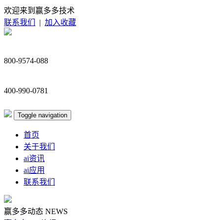
欢迎来到赢多多技术
联系我们
|
加入收藏
800-9574-088
400-990-0781
Toggle navigation
首页
关于我们
ai资讯
ai应用
联系我们
赢多多动态
NEWS