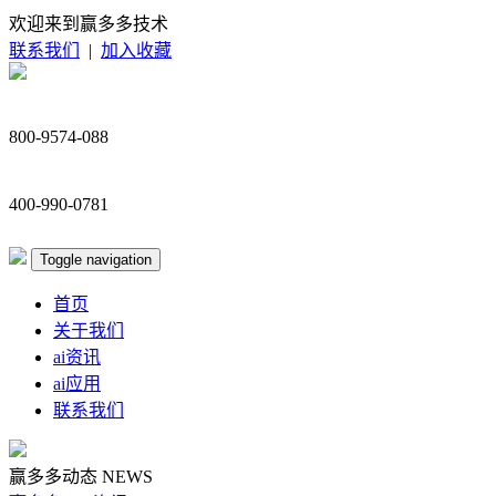
欢迎来到赢多多技术
联系我们
|
加入收藏
800-9574-088
400-990-0781
Toggle navigation
首页
关于我们
ai资讯
ai应用
联系我们
赢多多动态
NEWS