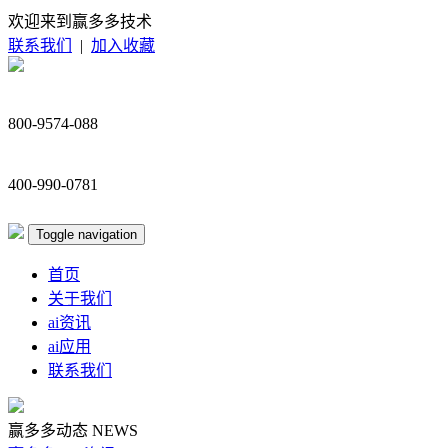
欢迎来到赢多多技术
联系我们
|
加入收藏
800-9574-088
400-990-0781
Toggle navigation
首页
关于我们
ai资讯
ai应用
联系我们
赢多多动态
NEWS