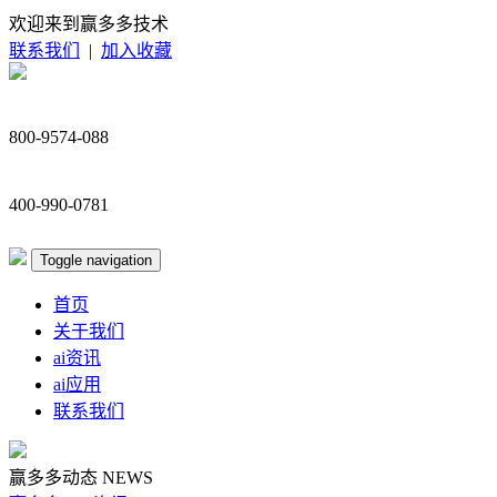
欢迎来到赢多多技术
联系我们
|
加入收藏
800-9574-088
400-990-0781
Toggle navigation
首页
关于我们
ai资讯
ai应用
联系我们
赢多多动态
NEWS