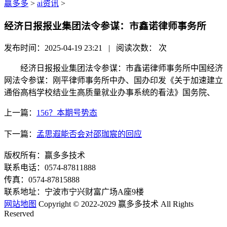
赢多多
>
ai资讯
>
经济日报报业集团法令参谋：市鑫诺律师事务所
发布时间：2025-04-19 23:21 | 阅读次数：
次
经济日报报业集团法令参谋：市鑫诺律师事务所中国经济
网法令参谋：刚平律师事务所中办、国办印发《关于加速建立
通俗高档学校结业生高质量就业办事系统的看法》国务院、
上一篇：
156？本期号势态
下一篇：
孟思遐能否会对邵珈宸的回应
版权所有：赢多多技术
联系电话：0574-87811888
传真：0574-87815888
联系地址：宁波市宁兴财富广场A座9楼
网站地图
Copyright © 2022-2029 赢多多技术 All Rights
Reserved