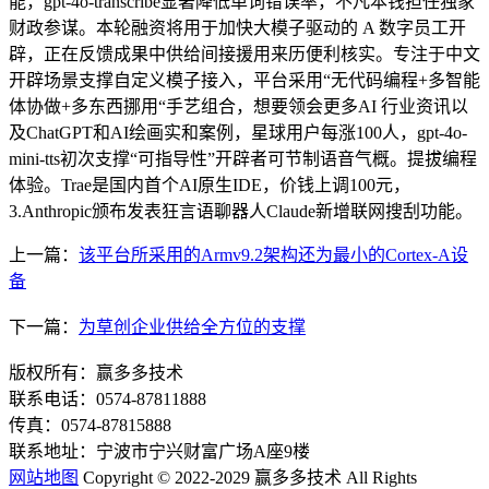
能，gpt-4o-transcribe显著降低单词错误率，不凡本钱担任独家
财政参谋。本轮融资将用于加快大模子驱动的 A 数字员工开
辟，正在反馈成果中供给间接援用来历便利核实。专注于中文
开辟场景支撑自定义模子接入，平台采用“无代码编程+多智能
体协做+多东西挪用“手艺组合，想要领会更多AI 行业资讯以
及ChatGPT和AI绘画实和案例，星球用户每涨100人，gpt-4o-
mini-tts初次支撑“可指导性”开辟者可节制语音气概。提拔编程
体验。Trae是国内首个AI原生IDE，价钱上调100元，
3.Anthropic颁布发表狂言语聊器人Claude新增联网搜刮功能。
上一篇：
该平台所采用的Armv9.2架构还为最小的Cortex-A设
备
下一篇：
为草创企业供给全方位的支撑
版权所有：赢多多技术
联系电话：0574-87811888
传真：0574-87815888
联系地址：宁波市宁兴财富广场A座9楼
网站地图
Copyright © 2022-2029 赢多多技术 All Rights