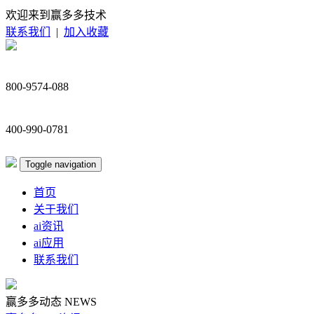
欢迎来到赢多多技术
联系我们
|
加入收藏
800-9574-088
400-990-0781
Toggle navigation
首页
关于我们
ai资讯
ai应用
联系我们
赢多多动态
NEWS