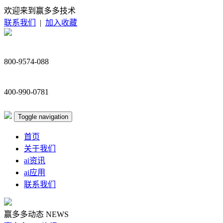
欢迎来到赢多多技术
联系我们
|
加入收藏
800-9574-088
400-990-0781
Toggle navigation
首页
关于我们
ai资讯
ai应用
联系我们
赢多多动态
NEWS