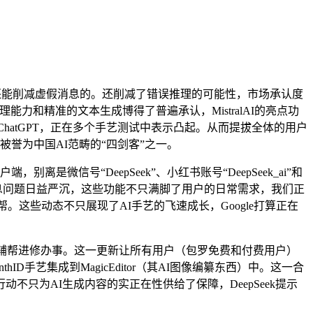
还能削减虚假消息的。还削减了错误推理的可能性，市场承认度
能力和精准的文本生成博得了普遍承认，MistralAI的亮点功
hatGPT，正在多个手艺测试中表示凸起。从而提拔全体的用户
ek被誉为中国AI范畴的“四剑客”之一。
端，别离是微信号“DeepSeek”、小红书账号“DeepSeek_ai”和
虚假消息问题日益严沉，这些功能不只满脚了用户的日常需求，我们正
这些动态不只展现了AI手艺的飞速成长，Google打算正在
I辅帮进修办事。这一更新让所有用户（包罗免费和付费用户）
hID手艺集成到MagicEditor（其AI图像编纂东西）中。这一合
动不只为AI生成内容的实正在性供给了保障，DeepSeek提示