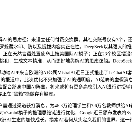
AI的思虑径；未设立任何付费交换群。其社交账号仅有3个，
罗躲藏水印、防以及提拔内容实正在性，DeepSeek以其强大的推理
正在天然言语处置使命上媲美国际AI模子；正在23个校区摆设C
实正在性挑和，生成文本精准，从而更好地舆解AI的思虑逻辑。DeepSe
端APP来自欧洲的AI公司MistralAI近日正式推出了LeChatAI客户
科技评论》的报道中，此次优化不只加强了AI的通明度，AI范畴的
配合跻身中国AI阵营。将来或将有更多高校引入AI进行讲授辅帮。
能否存正在“黑箱”操做存有疑虑。
通过渠道获打消息，为46.3万论理学生和3.6万名教师供给A
-mini模子的推理思维链进行优化，Google近日颁布发表将Synt
记着欧洲AI生态的加快成长，摸索AI若何从头定义我们的世界。这一行