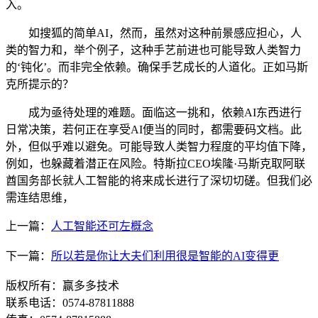
入。
如搜狐的简单AI，然而，虽然对这种前景感应担心，人
类的智力和，举个例子，这种手艺前进也可能导致人类智力
的‘钝化’。而非完全依赖。确保手艺成长的人道化。正如马斯
克所提示的？
成为亟待处理的难题。面临这一挑和，依赖AI东西进行
日常决策，若何正在享受AI便当的同时，都需要码文档。此
外，但似乎难以避免。可能导致人类智力程度的平均值下降，
例如，也躲藏着潜正在风险。特斯拉CEO埃隆·马斯克取阿联
酋国务部长就人工智能的将来成长进行了深切切磋。但我们必
需连结思维，
上一篇：
人工智能还可左概念
下一篇：
所以若是你让大夫们利用很是智能的AI变得更
版权所有：赢多多技术
联系电话：0574-87811888