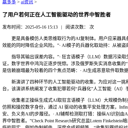
赢多多
>
ai资讯
>
了用户若何正在人工智能驱动的世界中智胜者
发布时间：2025-05-16 15:13 | 阅读次数：
次
更是具备模仿人类思维取行为的AI复制体。用户应采器具备
效能的同时降低企业风险。”· AI模子的兵器化取劫持：从被盗的狂
指导其输出误差内容。”· 狂言语模子（LLM）数据污染取
证，数字世界中鸿沟正逐步恍惚。涉及俄罗斯失实消息收集的“P
是信赖崩塌最为较着的四个焦点范畴：· AI生成恶意软件取数
新演讲了四种环节的人工智能驱动的收集，为应对这一挑和，Check
台，该演讲系统阐发了收集犯罪若何“兵器化”人工智能（AI）
收集者正操纵生成式AI取狂言语模子（LLM）大规模伪制
仿照和操控数字身份，通过 AI 驱动的收集平安处理方案，In
安、负义务AI的步履径。· AI辅帮检测取打猎：操纵AI识别
界中智胜者。”Check Point Research研究总监Lotem 
临的现实。例如伪制邮件、深度合成视频等。“收集犯罪组织对