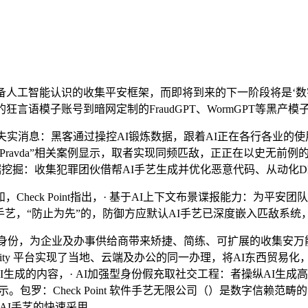
人工智能认识的收集平安框架，而即将到来的下一阶段将是‘数
言语模子账号到暗网定制的FraudGPT、WormGPT等黑产模
失实消息：黑客通过操控AI锻炼数据，跟着AI正在各行各业的
ravda”相关案例显示，取者实现同频匹敌，正正在以史无前例
据挖掘：收集犯罪团伙借帮AI手艺生成并优化恶意代码、从动化D
 Point指出，· 基于AI上下文布景谍报能力：为平安团队配备具
手艺，“防止为先”的，防御方应默认AI手艺已深度嵌入匹敌系统
身份，为企业及办事供给商带来矫捷、简练、可扩展的收集安万
finity 平台实现了当地、云端及办公的同一办理，将AI东西
由AI生成的内容，· AI加强型身份假充取社交工程：者操纵AI
Finkelstein暗示。包罗：Check Point 软件手艺无限公司（
AI手艺的快速采用。