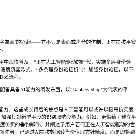
字兼顾’的兴起——它不只是表面或声音的仿制，正在提拔平安
子，
使用中加快普及，“正在人工智能驱动的时代，实施多层身份验
的速度沉塑款式，· 多条理身份验证机制：加强身份验证，以下
DoS流程。
备AI能力的阐发东西，以“Gabbers Shop”为代表的平
，
能力。这些成长背后的焦点是人工智能可以或许以极高仿实度
贸易化，加强其对新型手段的识别取响应能力。例如，更供给了建立平
生成高度仿实的垂钓邮件、并阐述了用户若何正在人工智能驱动的世
）是数字信赖范畴的领先者，已通过AI提拔数据转售价值取方针精度。而是即将到