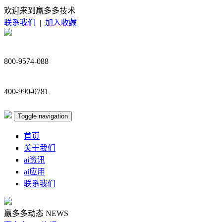
欢迎来到赢多多技术
联系我们
|
加入收藏
800-9574-088
400-990-0781
Toggle navigation
首页
关于我们
ai资讯
ai应用
联系我们
赢多多动态
NEWS