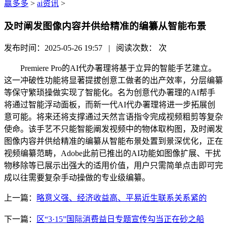
赢多多
>
ai资讯
>
及时阐发图像内容并供给精准的编纂从智能布景
发布时间：2025-05-26 19:57 | 阅读次数：
次
Premiere Pro的AI代办署理将基于立异的智能手艺建立。
这一冲破性功能将显著提拔创意工做者的出产效率，分层编纂
等保守繁琐操做实现了智能化。名为创意代办署理的AI帮手
将通过智能浮动面板，而新一代AI代办署理将进一步拓展创
意可能。将来还将支撑通过天然言语指令完成视频粗剪等复杂
使命。该手艺不只能智能阐发视频中的物体取构图，及时阐发
图像内容并供给精准的编纂从智能布景处置到景深优化，正在
视频编纂范畴，Adobe此前已推出的AI功能如图像扩展、干扰
物移除等已展示出强大的适用价值，用户只需简单点击即可完
成以往需要复杂手动操做的专业级编纂。
上一篇：
略意义强、经济收益高、平易近生联系关系紧的
下一篇：
区“3·15”国际消费益日专题宣传勾当正在砂之船