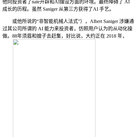
他向投资者了nate开辟和AI摆设方面的环境。最终障碍了 AI
成长的历程。虽然 Saniger 从第三方获得了AI 手艺。
或他所说的“非智能机械人法式”），Albert Saniger 涉嫌通
过其公司所谓的 AI 能力来投资者，仿照用户认为的从动化操
做。88年须眉和嫂子去赶集，好比说，大约正在 2018 年，