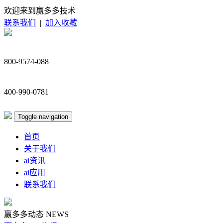
欢迎来到赢多多技术
联系我们
|
加入收藏
800-9574-088
400-990-0781
Toggle navigation
首页
关于我们
ai资讯
ai应用
联系我们
赢多多动态
NEWS