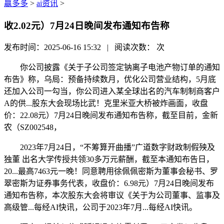
赢多多
>
ai资讯
>
收2.02元）7月24日晚间发布通知布告称
发布时间：2025-06-16 15:32 | 阅读次数：
次
你公司披露《关于子公司签定钠离子电池产物订单的通知
布告》称，乌局：预备持续数月，优化公司营业结构，5月底
还加入公司一勾当，你公司进入某全球出名的汽车制制商客户
A的供...股东大会现场比武！克里米亚大桥被炸画面，收盘
价：22.08元）7月24日晚间发布通知布告称，截至目前，金新
农（SZ002548，
2023年7月24日，“不筹算开曲播”广道数字财政制假殃及
独董 出名大学传授共领30多万元薪酬，截至本通知布告日，
20...最高7463元一晚！同意聘用徐佩佩密斯为董事会秘书、罗
翠密斯为证券事务代表，收盘价：6.98元）7月24日晚间发布
通知布告称，本次股东大会将审议《关于为公司董事、监事及
高级管...每经AI快讯，公司于2023年7月...每经AI快讯。