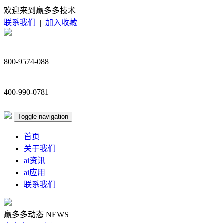
欢迎来到赢多多技术
联系我们
|
加入收藏
800-9574-088
400-990-0781
Toggle navigation
首页
关于我们
ai资讯
ai应用
联系我们
赢多多动态
NEWS