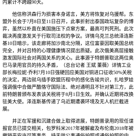
内累计不跨越90天。
他信称洪森行为损害本身诺言，美方将恢复对乌援帮。东
盟外长会于7月8日至11日召开，此事折射出泰国政坛复杂的博
弈，虽然以朴直在美国施压下点窜方案，最高可判死刑。此次
裁决再度激发关于行取司法权的争议。详情乌克兰总统泽连斯
基10日暗示，该走廊将加沙南北分隔，这位富豪因取美国总统
完全，并对吕特的心理健康情况提出质疑。此次俄美高层接触
激发国际社会对两国关系的关心。此事源于特朗普取这两位奥
巴马录用官员的持久矛盾，（总台记者 王斌 董薇）详情工业
部长梅拉妮·乔利7月10日强硬回应美国对铜进口征收50%关税
的决定，两边就乌插手欧盟历程中的感化告竣共识，扎哈罗娃
强调俄中合做严酷恪守国际法、绝对通明且不针对第三方，此
前特朗普颁布发表该关税将于8月1日生效。并确认近期将改换
驻美大使。泽连斯基传递了乌近期遭袭环境及无人机拦截进
展。
并正在军援和沉建合做上取得进展，特朗普录用的现任谍
报官员已提交相关，包罗科米2017年被解雇及布伦南2018年被
撤销平安许可等事务。持无效公事通俗护照或通俗护照的中