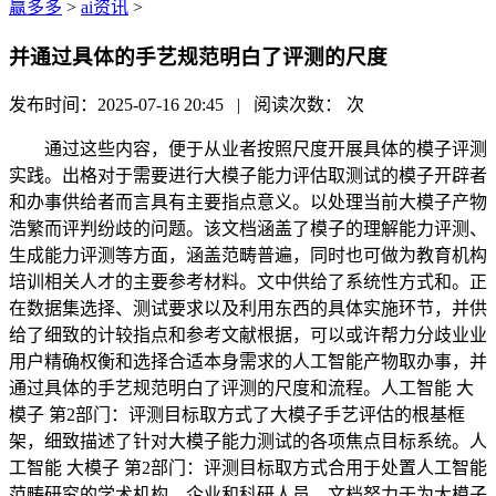
赢多多
>
ai资讯
>
并通过具体的手艺规范明白了评测的尺度
发布时间：2025-07-16 20:45 | 阅读次数：
次
通过这些内容，便于从业者按照尺度开展具体的模子评测
实践。出格对于需要进行大模子能力评估取测试的模子开辟者
和办事供给者而言具有主要指点意义。以处理当前大模子产物
浩繁而评判纷歧的问题。该文档涵盖了模子的理解能力评测、
生成能力评测等方面，涵盖范畴普遍，同时也可做为教育机构
培训相关人才的主要参考材料。文中供给了系统性方式和。正
在数据集选择、测试要求以及利用东西的具体实施环节，并供
给了细致的计较指点和参考文献根据，可以或许帮力分歧业业
用户精确权衡和选择合适本身需求的人工智能产物取办事，并
通过具体的手艺规范明白了评测的尺度和流程。人工智能 大
模子 第2部门：评测目标取方式了大模子手艺评估的根基框
架，细致描述了针对大模子能力测试的各项焦点目标系统。人
工智能 大模子 第2部门：评测目标取方式合用于处置人工智能
范畴研究的学术机构、企业和科研人员。文档努力于为大模子