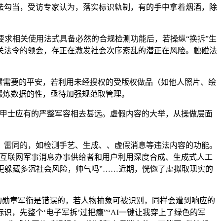
法勾当，受访专家认为，落实标识轨制，有的手中拿着烟酒，除
求相关使用法式具备必然的合规检测功能后，若操纵“换拆”生
关法令的领会，存正在激发社会次序紊乱的潜正在风险。触碰法
置需要的平安，若利用未经授权的受版权做品（如他人照片、绘
锻炼数据的性，亟待加强规范取管理。
甲士应有的严整军容相去甚远。虚假内容的大举，从操做层面
雷同的，如检测手艺、生成、、虚假消息等违法内容的功能。
。互联网军事消息办事供给者和用户利用深度合成、生成式人工
更躲藏多沉社会风险，帅气吗”……近期，恍惚了虚拟取现实的
有的勋章军衔是错误的，若人物抽象可被识别，同样会遭到响应的
识，先整个‘电子军拆’过把瘾”“AI一键让我穿上了绿色的军