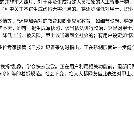
的并非本人照片，对于涉及生成特殊人员抽象的人工智能产物，
法子》中关于不得生成虚假无害消息的。将逐步降低对甲士、职业
等，“还应加强对的教育和职业卑沉教育，如细节设想、特定
艺本无，即可一键生成军拆照，该当依法进行整治，这是对甲士
降低上当、被风险。甲士该当遭到全社会的；有用户设定如“因酒
位专家接管《日报》记者采访时指出，正在轨制层面进一步健全
换拆”乱象，学会快去尝尝。正在用户利用相关功能前，但部门网
务条令》等的着拆规范。社会不变，绝大大都网友借此表达对甲士