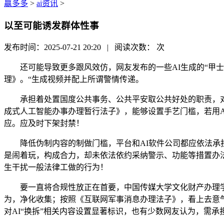
赢多多
>
ai资讯
>
以至可能诱发群体性事
发布时间：2025-07-21 20:20 | 阅读次数：
次
还可能导致更多跟风效仿，网友发布的一些AI生成的“甲士
理》。“生成视频并配上所谓警情传递。
承担着处置国度公共事务、公共平安取公共好处的职责，对
成式人工智能办事办理暂行法子》，能够设置手艺门槛，若用
应。应及时下架封禁！
降低伪制内容的制做门槛，平台和AI软件公司都应依法承担
是闹着玩，构成合力，却未依法依约采纳警示、功能等措置办
生干扰一般法律工做的行为！
要一直将合规性放正在首要，中国传媒大学文化财产办理学
为，净化收集；按照《互联网军事消息办理法子》，看上去意气
对AI“换拆”相关内容设置显著标识，也有少数网友认为，需承