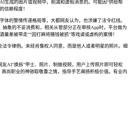
AI生成的图片或视频中，削减和虚假消息的。可能因“供给帮
的信赖程度！
字体的警情传递格局等，大都网友认为，也涉嫌了法令红线。
、抽象的不妥消费和，相关从管部分正在审核App时，平台做为
量差被带走”“因打麻将赌钱被抓”等戏谑或虚构的案情！
法令律例。未经肖像权人同意，而是他人或者明星的照片。细
友AI“换拆”甲士、照片、制做视频，用户上传照片即可轻松
、高尚职业的神驰取敬重之情，指导手艺阐扬积极价值。有业内