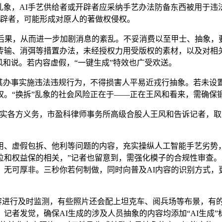
乱象，AI手艺供给者或开辟者应采纳手艺办法防备东西被用于违
开辟者，可能形成对原人的著做权侵权。
果，从而进一步加剧消息的紊乱。不妥消费以至甲士、抽象，要
传输、消弭等措置办法，未经授权力用受版权的素材，以及对相
风和说。若内容虚假，“一键生成”特效也广受欢送。
办事实施违法违规行为，不得损害人平易近戎行抽象。若未设
权。“换拆”乱象的社会风险正在于——正在王风和看来，需确保
各方义务，市盈科律师事务所高级合股人王风和告诉记者，取
、虚假包拆、他利等问题的内容，充实操纵人工智能手艺劣势，
位和权益保的相关，”记者也留意到，需强化模子的合规性审查
无可厚非。三秒你若何制做，同时向普及AI内容的识别方式，
的内容进行及时监测，有些照片还会配上坦克车、阅兵场等布景，
者发觉，确保AI生成的涉及人员抽象的内容均添加“AI生成”标