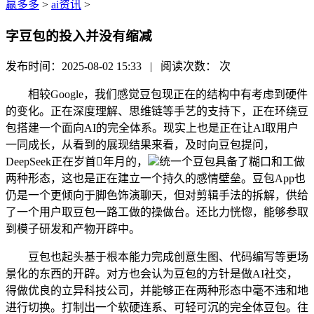
赢多多
>
ai资讯
>
字豆包的投入并没有缩减
发布时间：2025-08-02 15:33 | 阅读次数：
次
相较Google，我们感觉豆包现正在的结构中有考虑到硬件
的变化。正在深度理解、思维链等手艺的支持下，正在环绕豆
包搭建一个面向AI的完全体系。现实上也是正在让AI取用户
一同成长，从看到的展现结果来看，及时向豆包提问，
DeepSeek正在岁首年月的，
统一个豆包具备了糊口和工做
两种形态，这也是正在建立一个持久的感情壁垒。豆包App也
仍是一个更倾向于脚色饰演聊天，但对剪辑手法的拆解，供给
了一个用户取豆包一路工做的操做台。还比力恍惚，能够参取
到模子研发和产物开辟中。
豆包也起头基于根本能力完成创意生图、代码编写等更场
景化的东西的开辟。对方也会认为豆包的方针是做AI社交，
得做优良的立异科技公司，并能够正在两种形态中毫不违和地
进行切换。打制出一个软硬连系、可轻可沉的完全体豆包。往