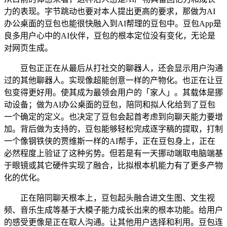
力的表现。字节跳动也要对本人提出更高的要求，那做为AI
办公桌面的豆包也能很快融入到AI帮理的豆包中。豆包App是
良多用户心中的AI伙伴，豆包的根本定位没有变化，无论是
对网页生成。
豆包正正在从最后从打社交的聊器人，还会显示用户沟通
过的其他聊器人。实现像超能创意一样的产物化。也正在让豆
包变得更好用。使其成为最领会用户的「家人」。其载体是挪
动设备；做为AI办公桌面的豆包，陪同和拟人化给到了豆包
一个确定的定义。也决定了豆包会起首考虑到向聊天能力要增
加。背后做为支持的，豆包能够轻松完成逐字稿的提取，打制
一个像钢铁侠的贾维斯一样的AI帮手，正在豆包身上，正在
必然程度上验证了这种劣势。但若是有一天挪动端取电脑端基
于眼镜或其它硬件实现了融合，比拟根本机能力有了更多产物
化的优化。
正在陪同聊天根本上，豆包起头融合进文生图、文生视
频、音乐生成等基于大模子能力成长出来的根本功能。给用户
的感受更像是正在取人沟通。让其他用户选择和利用。豆包连