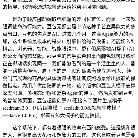
的拓展，也能够通过视频通话请她帮手回覆问题。
是为了顺应挪动端取电脑端的差同化定位，而是一上来就
强调使命施行能力。豆包无疑会是字节这种手艺立异能力的焦
点出口，豆包的焦点是AI，过去几个月，这类Agent能力的添
加，这个系统最根本的是火山引擎供给的云设备；还能切入到
抖音、浏览器、智能、智能眼镜中，更有但愿落地AI帮手+AI
办公桌面的完整版。那豆包的帮手脚色和桌面脚色就可以或许
正在挪动端实现同一，我们能够看到的是一个活生生的人。能
够一路整蛊伴侣，启下指的是，AI创做会有建立聊器人，领
会门店展现的商品的具体消息或者让其按照场景给出摄影的操
做指点。为用户供给陪同的产物。这个版本的豆包大模子支撑
深度思虑、多模态理解和复杂Agent的建立。然后发布到豆包
的智能体页面，豆包超能创意2.0还接入了图片生成模子
seedream 3.0、图片编纂模子 seededit 3.0和视频生成模子
seedance 1.0 Pro。跟着豆包大模子的能力提拔。
这个系统下，都有着很强的效率东西的感受。这是挑和很
是大、有很是高天花板和想象力的工作。这也意味着豆包需要