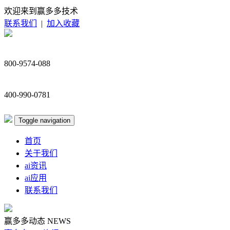
欢迎来到赢多多技术
联系我们
|
加入收藏
800-9574-088
400-990-0781
Toggle navigation
首页
关于我们
ai资讯
ai应用
联系我们
赢多多动态
NEWS