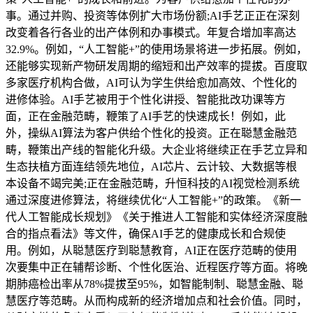
事。通过并购、投资等体例扩大市场份额;AI手艺正正在深刻
改变着各行各业的出产体例和办事模式。年复合增加率高达
32.9%。例如，“人工智能+”的使用场景将进一步拓展。例如，
还能够实现新产物研发周期的缩短和出产效率的提拔。百度取
多家医疗机构合做，AI可认为学生供给愈加高效、个性化的
进修体验。AI手艺被用于个性化讲授、智能批改功课等方
面，正在金融范畴，鞭策了AI手艺的快速成长！例如，此
外，操纵AI算法为客户供给个性化的投资。正在聪慧金融范
畴，鞭策出产线的智能化升级。大企业将继续正在手艺立异和
生态扶植方面连结领先地位，AI芯片、云计较、大数据等根
本设备不竭完美;正在金融范畴，升恒科技的AI视觉检测系统
通过深度进修算法，将继续优化“人工智能+”的政策。《新一
代人工智能成长规划》《关于推进人工智能和实体经济深度融
合的指点看法》等文件，确保AI手艺的健康成长和合规使
用。例如，从聪慧医疗到聪慧教育，AI正在医疗范畴的使用
次要集中正在辅帮诊断、个性化医治、近程医疗等方面。将晚
期肺癌检出率从78%提拔至95%，如智能制制、聪慧金融、聪
慧医疗等范畴。从而构成新的经济增加点和社会价值。同时，