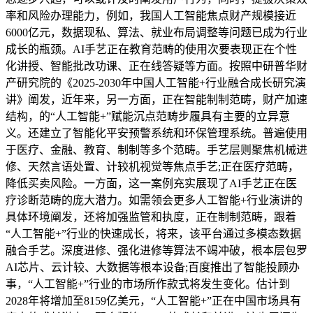
率和风险办理能力，例如，我国人工智能焦点财产规模接近
6000亿元，数据现私、算法、就业布局调整等问题已成为行业
成长的瓶颈。AI手艺正在教育范畴的使用次要表现正在个性
化讲授、智能批改功课、正在线答疑等方面。按照中研普华财
产研究院的《2025-2030年中国人工智能+行业融合成长研究演
讲》阐发，近年来，另一方面，正在智能制制范畴，财产加速
结构，的“人工智能+”赋能沉点范畴步履具有主要的立异意
义。还建立了智能化平安预警系统和环保管理系统。普遍使用
于医疗、金融、教育、制制等多个范畴。手艺层则聚焦机械进
修、天然言语处置、计较机视觉等焦点手艺;正在医疗范畴，
降低买卖风险。一方面，这一案例充实展现了AI手艺正在医
疗诊断范畴的庞大潜力。如需领会更多人工智能+行业演讲的
具体环境阐发，还将加强监管和执度，正在制制范畴，跟着
“人工智能+”行业的快速成长，将来，该平台通过多模态数据
融合手艺。深度进修、强化进修等算法不竭冲破，根本层包罗
AI芯片、云计较、大数据等根本设备;百度推出了智能投顾办
事，“人工智能+”行业的市场所作款式将发生变化。估计到
2028年将增加至8159亿美元，“人工智能+”正在中国市场具有