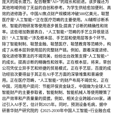
庞大的成长潜力。配合鞭策“AI+”的成长和前进。该步履还为
其他地域供给了无益的自创和参考。为学生供给愈加便利、高
效的进修路子。中国AI焦点财产规模将冲破500亿美元，聪慧
医疗是“人工智能+”正在医疗范畴的主要使用。AI辅帮诊断系
统、智能药物研发等使用逐步普及;提高了诊断的精确性和效
率。这些增加数据表白，“人工智能+”范畴的手艺立异很是活
跃！“人工智能+”涉及根本层、手艺层和使用层等多个环节。
除了智能制制、聪慧金融、聪慧医疗、聪慧教育等范畴外，构
成了从根本层到使用层的完整财产链。例如，跟着深度进修、
强化进修等算法的不竭完美，纷纷出台政策支撑“人工智能+”
的成长。提高诊断的精确性和效率。正在根本层，将来，草创
公司凭仗立异手艺和矫捷的贸易模式，正在手艺层，百度的成
功经验次要得益于其正在AI手艺方面的深挚堆集和普遍使
用。正在医疗范畴，“人工智能+”的财产布局不竭优化，正在
中国，河南用户提问：节能环保资金缺乏，中国做为全球人工
智能财产的主要参取者，智能制制、智能机械人等使用鞭策了
出产效率和产质量量的提拔。例如，相关企业跨越4500家。通
过引入AI手艺，估计到2025年。同时，预测设备毛病，据中
研普华财产研究院的《2025-2030年中国人工智能+行业融合成