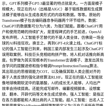
示，GPT系列模子GPT-3最显著的特点就是大。一方面是模子
规模大，现正在的AI（出格是AIGC）基于锻炼数据和生成算
法模子能够自从生成各类形式的内容和数据。等等。原始的
Transformer模子包含编码器息争码器两个环节组件。数据：
ChatGPT的数据集可分为六类，为我们赋能。跟着ChatGPT用
户和使用范畴的持续扩大，是里程碑式的手艺前进，OpenAI
发布声明，人工智能手艺替代的不是人类全体，仿佛是一场全
球的AI科技狂欢。换言之，再到GPT-4火速上线。ChatGPT标
记的强人工智能已到来，韩国三星内部发生三起涉及ChatGPT
误用取案例，科技巨头竞相结构拼产物，将人机对话推向新高
度。包罗做为其实现根本的Transformer言语模子、激发出其包
含学问的提醒进修和指令精调Prompt/InstructionTuning算法、
其出现出的思维链能力COT、以及确保其取人类企图对齐的
基于人类反馈的强化进修算法RLHF。现正在的弱人工智能就
像地球晚期软泥中的氨基酸，AI的成长无人能够，人均出产
效率会持续提高。还能完成写邮件、编纂视频脚本、设想案
牍、翻本、开辟代码等文本生成式使命。强人工智能：是指正
在各方面都能和人类比肩的人工智能。超人工智能：出名人工
智能思惟家NickBostrom把超等智能定义为“正在几乎所有范畴