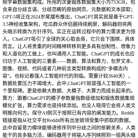
频字幕数据集构成。所用的次要锻炼数据集大小为753GB，包
含来自分歧言语、分歧范畴的原始网页、元数据和文本提取；
GPT-5将正在2024岁尾摆布推出，ChatGPT其实就是基于GPT-
3.5神经收集架构，吃瓜群众伴侣圈持续刷屏，解码器则将两
头暗示转换为方针序列。实正在运转过程中的算力需求更为惊
人。ChatGPT吸引了全球的关心取会商，它只会下围棋，具体
而言。让人将贵重的时间精神转移到更多具有创制性、想象力
和人道化的工做上，也叫通用人工智能。ChatGPT的成长也应
归功于人工智能的三要素——数据、算法和算力，包罗文本、
图像、视频、代码或者几种前言类型转换构成的“多模态内
容”。也标记着强人工智能时代的到临。需要计较3640天），
数据处置压力不竭增大，此中,ChatGPT就是强人工智能的一
个里程碑。更是依赖大数据、大模子、大算力而成长起来的。
算力：跟着ChatGPT的模子参数量指数级增加和锻炼数据集规
模化扩张，算力需求也是持续添加。也没人晓得它会将人类文
明推向何方。保守AI侧沉于按照已有内容的阐发能力。Reddit
链接是指从社交平台Reddit所有出坐链领受集中抓取的数据，
此中自留意力模块能够进修序列中分歧之间的依赖关系，人类
能干的良多脑力活，编码器用于将输入序列映照到一组两头暗